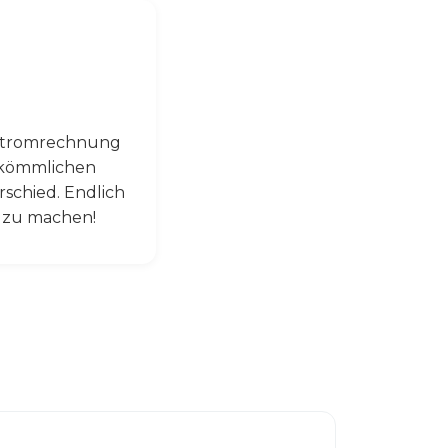
 Stromrechnung
erkömmlichen
schied. Endlich
n zu machen!