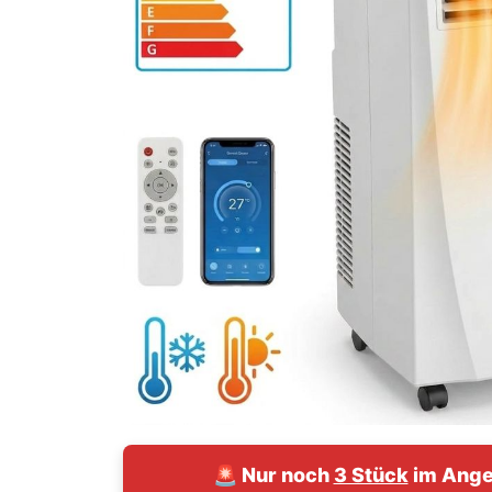
🚨 Nur noch
3 Stück
im Ange