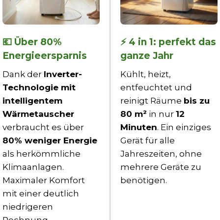
💶 Über 80%
⚡ 4 in 1: perfekt das
Energieersparnis
ganze Jahr
Dank der
Inverter-
Kühlt, heizt,
Technologie mit
entfeuchtet und
intelligentem
reinigt Räume
bis zu
Wärmetauscher
80 m²
in nur
12
verbraucht es über
Minuten
. Ein einziges
80% weniger Energie
Gerät für alle
als herkömmliche
Jahreszeiten, ohne
Klimaanlagen.
mehrere Geräte zu
Maximaler Komfort
benötigen.
mit einer deutlich
niedrigeren