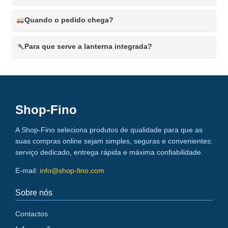
impactos, quedas e desgaste diário. Perfeito para trabalho
Sim! O BlackTitan™️ é coberto por
2 anos de garantia
e esportes.
Quando o pedido chega?
contra defeitos de fabricação. Atendimento ao cliente
disponível em português.
A entrega acontece em
24-48 horas
em todo o Brasil. Você
Para que serve a lanterna integrada?
pode escolher pagamento na entrega ou pagamento online
seguro.
A
lanterna LED integrada
é muito útil em situações de
baixa visibilidade: procurar chaves no escuro, caminhar à
noite, emergências. Ativa rapidamente com um gesto.
Shop-Fino
A Shop-Fino seleciona produtos de qualidade para que as
suas compras online sejam simples, seguras e convenientes:
serviço dedicado, entrega rápida e máxima confiabilidade.
E-mail:
info@shop-fino.com
Sobre nós
Contactos